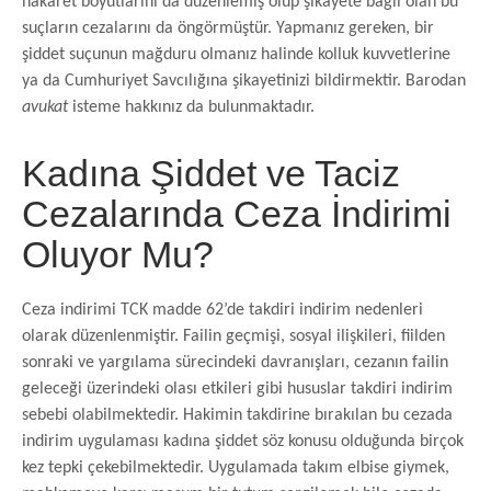
hakaret boyutlarını da düzenlemiş olup şikayete bağlı olan bu
suçların cezalarını da öngörmüştür. Yapmanız gereken, bir
şiddet suçunun mağduru olmanız halinde kolluk kuvvetlerine
ya da Cumhuriyet Savcılığına şikayetinizi bildirmektir. Barodan
avukat
isteme hakkınız da bulunmaktadır.
Kadına Şiddet ve Taciz
Cezalarında Ceza İndirimi
Oluyor Mu?
Ceza indirimi TCK madde 62’de takdiri indirim nedenleri
olarak düzenlenmiştir. Failin geçmişi, sosyal ilişkileri, fiilden
sonraki ve yargılama sürecindeki davranışları, cezanın failin
geleceği üzerindeki olası etkileri gibi hususlar takdiri indirim
sebebi olabilmektedir. Hakimin takdirine bırakılan bu cezada
indirim uygulaması kadına şiddet söz konusu olduğunda birçok
kez tepki çekebilmektedir. Uygulamada takım elbise giymek,