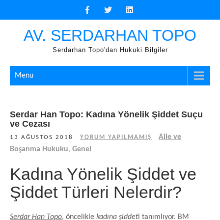
Skip
to
content
AV. SERDARHAN TOPO
Serdarhan Topo'dan Hukuki Bilgiler
Menu
Serdar Han Topo: Kadına Yönelik Şiddet Suçu
ve Cezası
Aile ve
13 AĞUSTOS 2018
YORUM YAPILMAMIŞ
Boşanma Hukuku
,
Genel
Kadına Yönelik Şiddet ve
Şiddet Türleri Nelerdir?
Serdar Han Topo
, öncelikle
kadına şiddet
i tanımlıyor. BM