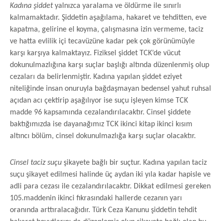
Kadına şiddet
yalnızca yaralama ve öldürme ile sınırlı
kalmamaktadır. Şiddetin aşağılama, hakaret ve tehditten, eve
kapatma, gelirine el koyma, çalışmasına izin vermeme, taciz
ve hatta evlilik içi tecavüzüne kadar pek çok görünümüyle
karşı karşıya kalmaktayız. Fiziksel şiddet TCK’de vücut
dokunulmazlığına karşı suçlar başlığı altında düzenlenmiş olup
cezaları da belirlenmiştir. Kadına yapılan şiddet eziyet
niteliğinde insan onuruyla bağdaşmayan bedensel yahut ruhsal
açıdan acı çektirip aşağılıyor ise suçu işleyen kimse TCK
madde 96 kapsamında cezalandırılacaktır. Cinsel şiddete
baktığımızda ise dayanağımız TCK ikinci kitap ikinci kısım
altıncı bölüm, cinsel dokunulmazlığa karşı suçlar olacaktır.
Cinsel taciz suçu
şikayete bağlı bir suçtur. Kadına yapılan taciz
suçu şikayet edilmesi halinde üç aydan iki yıla kadar hapisle ve
adli para cezası ile cezalandırılacaktır. Dikkat edilmesi gereken
105.maddenin ikinci fıkrasındaki hallerde cezanın yarı
oranında arttıralacağıdır. Türk Ceza Kanunu şiddetin tehdit