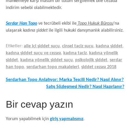
mahkemeye karşı masum bir tutum sergilemek bile cezada
indirim sebebi olabilmektedir.
Serdar Han Topo
ve tecrübeli ekibi ile
Topo Hukuk Bürosu
’na
ulaşarak
kadına şiddet
ile ilgili hukuki danışmanlık alabilirsiniz.
Etiketler:
aile içi şiddet suçu
,
cinsel taciz suçu
,
kadına şiddet
,
kadına şiddet suçu ve cezası
,
kadına taciz
,
kadına yönelik
şiddet
,
kadına yönelik şiddet suçu
,
psikolojik şiddet
,
serdar
han topo
,
serdarhan topo makaleleri
,
şiddet cezası 2018
Yazı
Serdarhan Topo Anlatıyor: Marka Tescili Nedir? Nasıl Alınır?
Satış Sözleşmesi Nedir? Nasıl Hazırlanır?
dolaşımı
Bir cevap yazın
Yorum yapabilmek için
giriş yapmalısınız
.