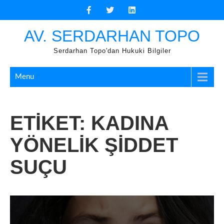
Skip
to
content
AV. SERDARHAN TOPO
Serdarhan Topo'dan Hukuki Bilgiler
Menu
ETIKET:
KADINA
YÖNELIK ŞIDDET
SUÇU