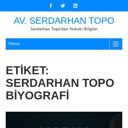
Skip
to
content
AV. SERDARHAN TOPO
Serdarhan Topo'dan Hukuki Bilgiler
Menu
ETIKET:
SERDARHAN TOPO
BIYOGRAFI