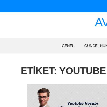
Skip
to
content
A
GENEL
GÜNCEL HU
ETIKET:
YOUTUBE