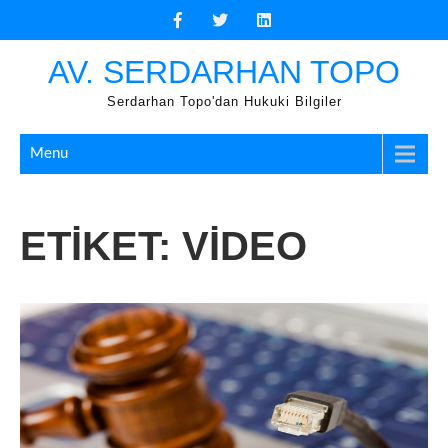
Skip
to
content
AV. SERDARHAN TOPO
Serdarhan Topo'dan Hukuki Bilgiler
Menu
ETIKET:
VIDEO