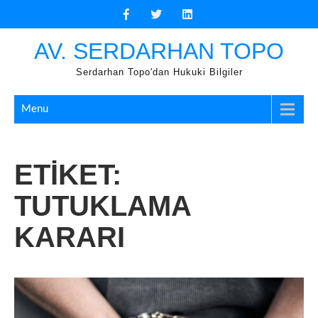
Skip
to
content
AV. SERDARHAN TOPO
Serdarhan Topo'dan Hukuki Bilgiler
Menu
ETIKET:
TUTUKLAMA
KARARI