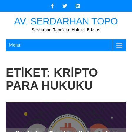
Skip
to
content
AV. SERDARHAN TOPO
Serdarhan Topo'dan Hukuki Bilgiler
Menu
ETIKET:
KRIPTO
PARA HUKUKU