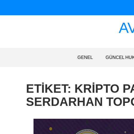
Skip
to
content
A
GENEL
GÜNCEL HU
ETIKET:
KRIPTO P
SERDARHAN TOP