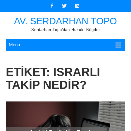
Skip
to
content
AV. SERDARHAN TOPO
Serdarhan Topo'dan Hukuki Bilgiler
Menu
ETIKET:
ISRARLI
TAKIP NEDIR?