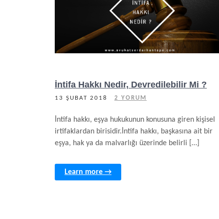
İntifa Hakkı Nedir, Devredilebilir Mi ?
13 ŞUBAT 2018
2 YORUM
İntifa hakkı, eşya hukukunun konusuna giren kişisel
irtifaklardan birisidir.İntifa hakkı, başkasına ait bir
eşya, hak ya da malvarlığı üzerinde belirli […]
Learn more →