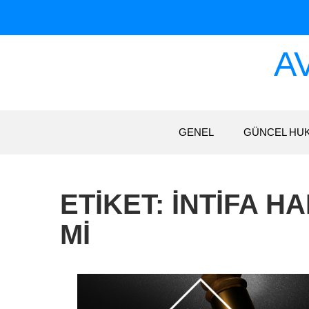
Skip
to
content
A
GENEL
GÜNCEL HU
ETIKET:
INTIFA H
MI