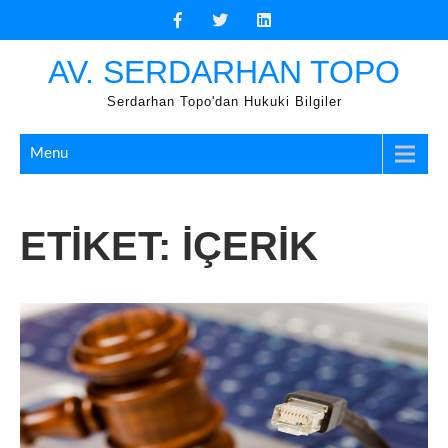
Skip
to
content
AV. SERDARHAN TOPO
Serdarhan Topo'dan Hukuki Bilgiler
Menu
ETIKET:
IÇERIK