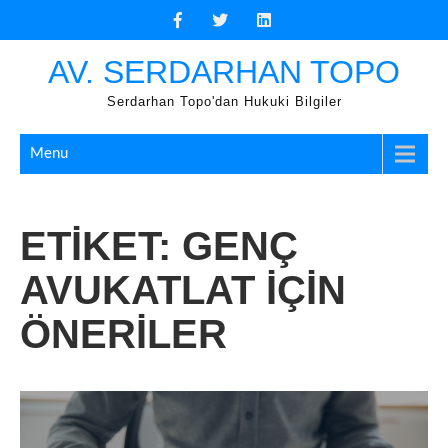
Skip
to
content
AV. SERDARHAN TOPO
Serdarhan Topo'dan Hukuki Bilgiler
Menu
ETIKET:
GENÇ
AVUKATLAT IÇIN
ÖNERILER