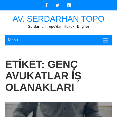
Skip
to
content
AV. SERDARHAN TOPO
Serdarhan Topo'dan Hukuki Bilgiler
Menu
ETIKET:
GENÇ
AVUKATLAR IŞ
OLANAKLARI