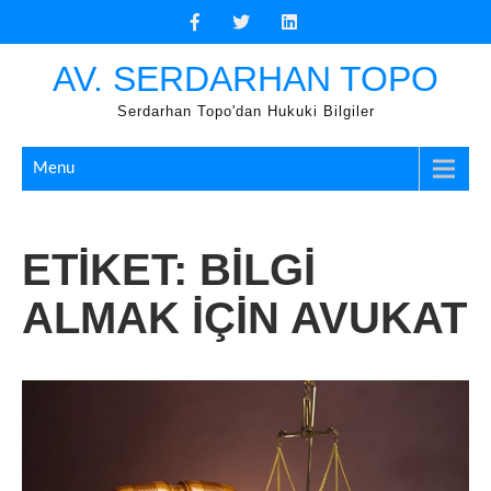
Skip
to
content
AV. SERDARHAN TOPO
Serdarhan Topo'dan Hukuki Bilgiler
Menu
ETIKET:
BILGI
ALMAK IÇIN AVUKAT