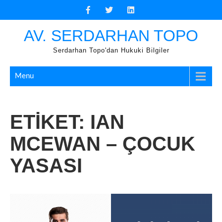
Skip
to
content
AV. SERDARHAN TOPO
Serdarhan Topo'dan Hukuki Bilgiler
Menu
ETIKET:
IAN
MCEWAN – ÇOCUK
YASASI