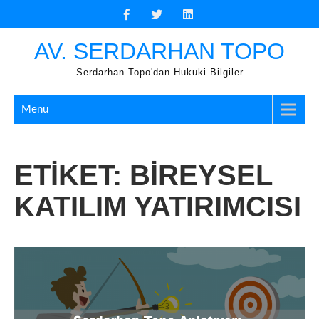
Skip
to
content
AV. SERDARHAN TOPO
Serdarhan Topo'dan Hukuki Bilgiler
Menu
ETIKET:
BIREYSEL
KATILIM YATIRIMCISI